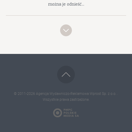
można je odnieść...
© 2011-2026
Agencja Wydawniczo-Reklamowa Wprost Sp. z o.o.
.
Wszystkie prawa zastrzeżone.