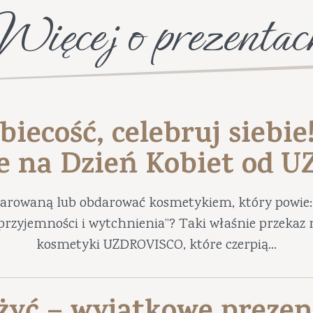
Więcej o prezentac
biecość, celebruj siebie
e na Dzień Kobiet od 
darowaną lub obdarować kosmetykiem, który powie: 
ę przyjemności i wytchnienia”? Taki właśnie przekaz 
kosmetyki UZDROVISCO, które czerpią...