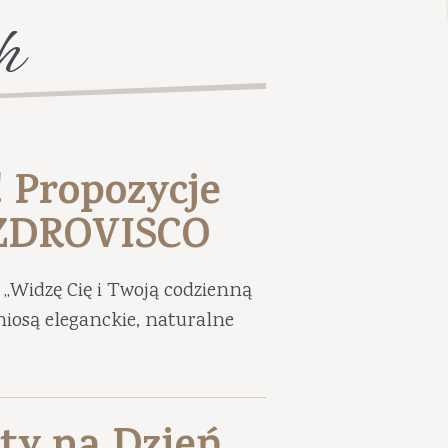
h
! Propozycje
UZDROVISCO
„Widzę Cię i Twoją codzienną
niosą eleganckie, naturalne