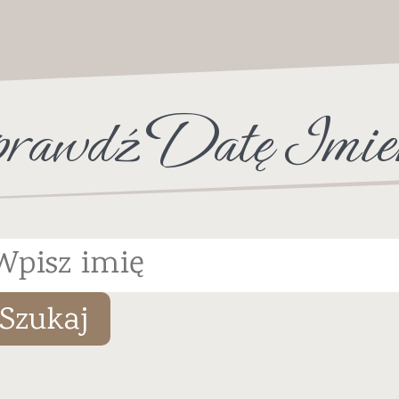
rawdź Datę Imie
Szukaj