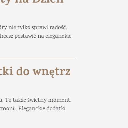
ty na Dzień
ry nie tylko sprawi radość,
 chcesz postawić na eleganckie
tki do wnętrz
iu. To także świetny moment,
harmonii. Eleganckie dodatki