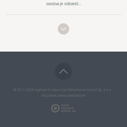
można je odnieść...
© 2011-2026
Agencja Wydawniczo-Reklamowa Wprost Sp. z o.o.
.
Wszystkie prawa zastrzeżone.