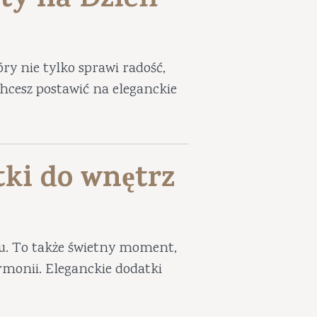
ty na Dzień
ry nie tylko sprawi radość,
 chcesz postawić na eleganckie
tki do wnętrz
iu. To także świetny moment,
harmonii. Eleganckie dodatki