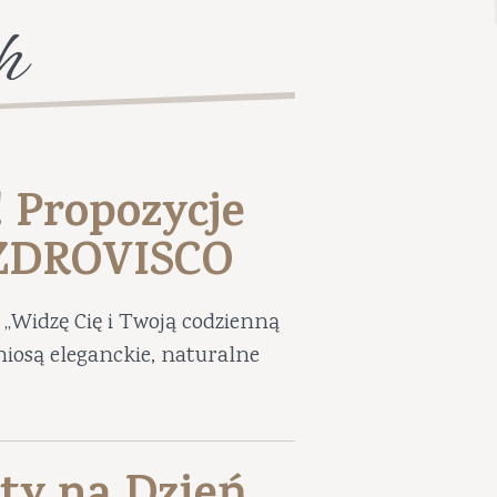
h
! Propozycje
UZDROVISCO
„Widzę Cię i Twoją codzienną
niosą eleganckie, naturalne