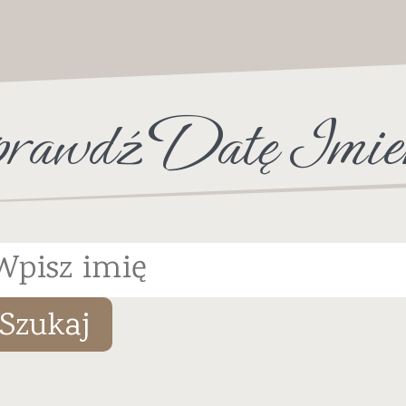
rawdź Datę Imie
Szukaj