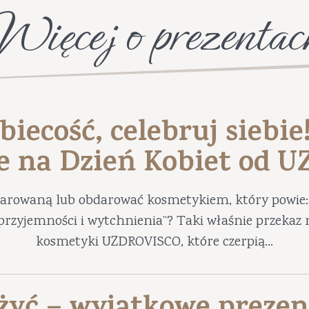
Więcej o prezentac
biecość, celebruj siebie
e na Dzień Kobiet od 
darowaną lub obdarować kosmetykiem, który powie: 
ę przyjemności i wytchnienia”? Taki właśnie przekaz 
kosmetyki UZDROVISCO, które czerpią...