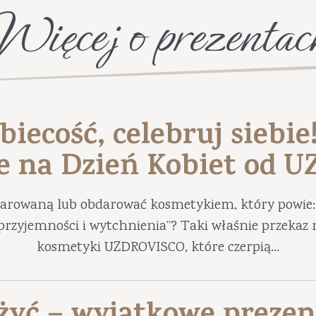
Więcej o prezentac
biecość, celebruj siebie
e na Dzień Kobiet od 
darowaną lub obdarować kosmetykiem, który powie: 
ę przyjemności i wytchnienia”? Taki właśnie przekaz 
kosmetyki UZDROVISCO, które czerpią...