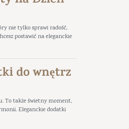
ty na Dzień
ry nie tylko sprawi radość,
 chcesz postawić na eleganckie
tki do wnętrz
iu. To także świetny moment,
harmonii. Eleganckie dodatki