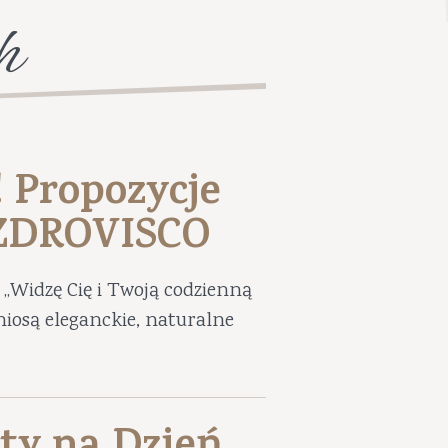
h
! Propozycje
UZDROVISCO
„Widzę Cię i Twoją codzienną
niosą eleganckie, naturalne