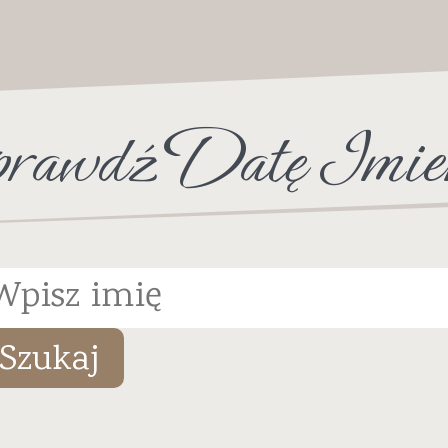
rawdź Datę Imie
Szukaj