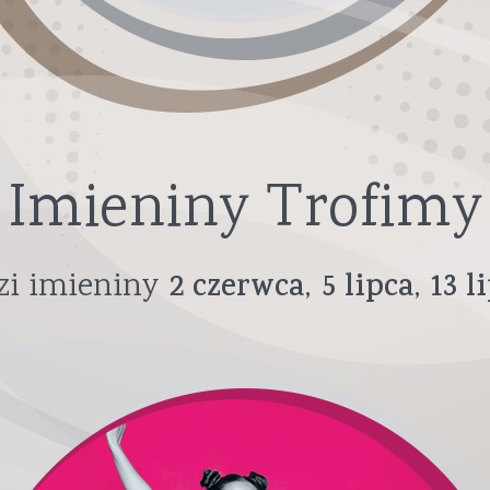
Imieniny Trofimy
i imieniny
2
czerwca
5
lipca
13
l