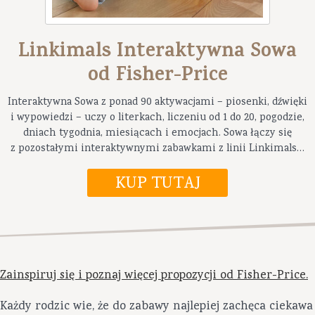
Linkimals Interaktywna Sowa
od Fisher-Price
Interaktywna Sowa z ponad 90 aktywacjami – piosenki, dźwięki
i wypowiedzi – uczy o literkach, liczeniu od 1 do 20, pogodzie,
dniach tygodnia, miesiącach i emocjach. Sowa łączy się
z pozostałymi interaktywnymi zabawkami z linii Linkimals™
– reagują na siebie, świecąc, mówiąc i wspólnie śpiewając.
Zainspiruj się i poznaj więcej propozycji od Fisher-Price.
Każdy rodzic wie, że do zabawy najlepiej zachęca ciekawa