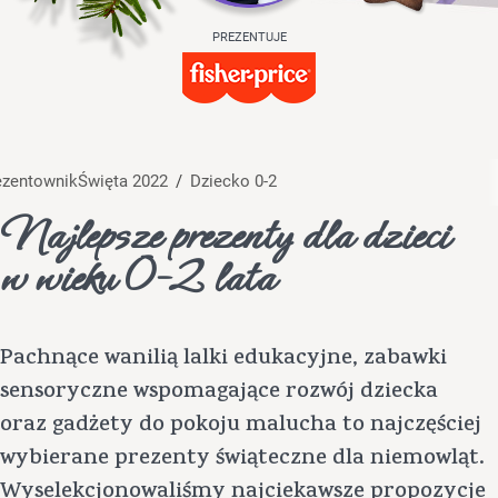
PREZENTUJE
rezentownik
Święta 2022
/
Dziecko 0-2
Najlepsze prezenty dla dzieci
w wieku 0-2 lata
Pachnące wanilią lalki edukacyjne, zabawki
sensoryczne wspomagające rozwój dziecka
oraz gadżety do pokoju malucha to najczęściej
wybierane prezenty świąteczne dla niemowląt.
Wyselekcjonowaliśmy najciekawsze propozycje