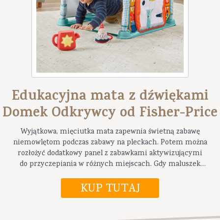
Edukacyjna mata z dźwiękami
Domek Odkrywcy od Fisher-Price
Wyjątkowa, mięciutka mata zapewnia świetną zabawę
niemowlętom podczas zabawy na pleckach. Potem można
rozłożyć dodatkowy panel z zabawkami aktywizującymi
do przyczepiania w różnych miejscach. Gdy maluszek
podrośnie matę przekształcamy w inspirowany domkiem
tunel, który urozmaici mu pierwsze raczkowanie!