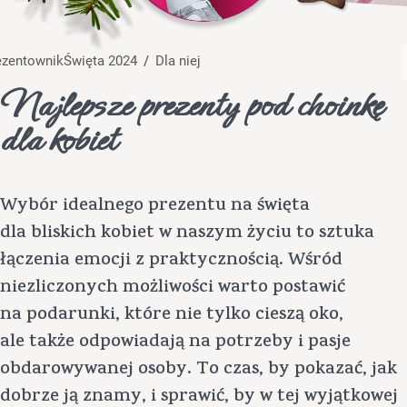
rezentownik
Święta 2024
/
Dla niej
Najlepsze prezenty pod choinkę
dla kobiet
Wybór idealnego prezentu na święta
dla bliskich kobiet w naszym życiu to sztuka
łączenia emocji z praktycznością. Wśród
niezliczonych możliwości warto postawić
na podarunki, które nie tylko cieszą oko,
ale także odpowiadają na potrzeby i pasje
obdarowywanej osoby. To czas, by pokazać, jak
dobrze ją znamy, i sprawić, by w tej wyjątkowej