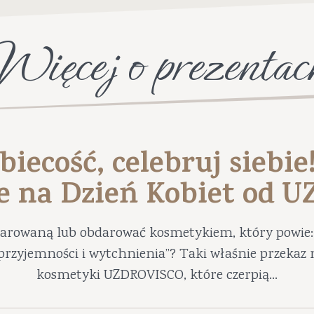
Więcej o prezentac
biecość, celebruj siebie
e na Dzień Kobiet od 
darowaną lub obdarować kosmetykiem, który powie: 
ę przyjemności i wytchnienia”? Taki właśnie przekaz 
kosmetyki UZDROVISCO, które czerpią...