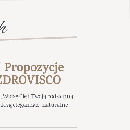
h
! Propozycje
UZDROVISCO
„Widzę Cię i Twoją codzienną
niosą eleganckie, naturalne