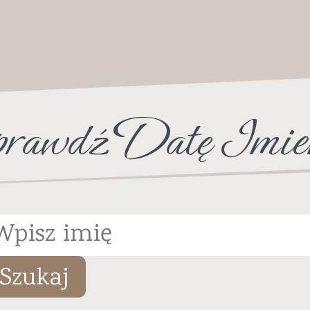
rawdź Datę Imie
Szukaj