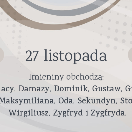
27 listopada
Imieniny obchodzą:
hacy
Damazy
Dominik
Gustaw
G
Maksymiliana
Oda
Sekundyn
St
Wirgiliusz
Zygfryd
Zygfryda