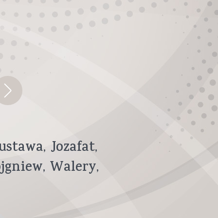
ustawa
Jozafat
ojgniew
Walery