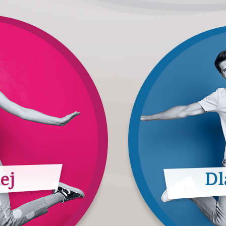
ej
Dl