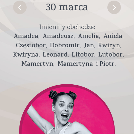
30 marca
Imieniny obchodzą:
Amadea
Amadeusz
Amelia
Aniela
Częstobor
Dobromir
Jan
Kwiryn
Kwiryna
Leonard
Litobor
Lutobor
Mamertyn
Mamertyna
Piotr