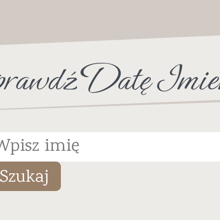
rawdź Datę Imie
Szukaj