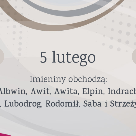
5 lutego
Imieniny obchodzą:
Albwin
Awit
Awita
Elpin
Indrac
Lubodrog
Rodomił
Saba
Strzeż