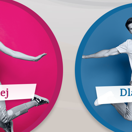
ej
Dl