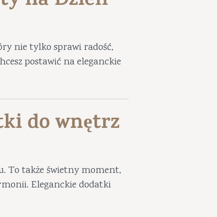
ty na Dzień
ry nie tylko sprawi radość,
 chcesz postawić na eleganckie
tki do wnętrz
iu. To także świetny moment,
harmonii. Eleganckie dodatki