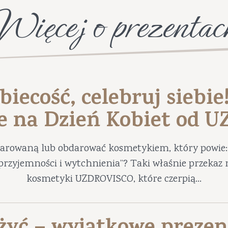
Więcej o prezentac
biecość, celebruj siebie
e na Dzień Kobiet od 
darowaną lub obdarować kosmetykiem, który powie: 
ę przyjemności i wytchnienia”? Taki właśnie przekaz 
kosmetyki UZDROVISCO, które czerpią...