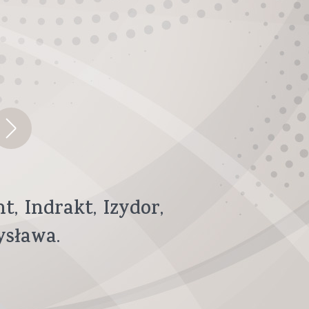
ht
Indrakt
Izydor
ysława