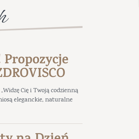
h
! Propozycje
UZDROVISCO
„Widzę Cię i Twoją codzienną
niosą eleganckie, naturalne