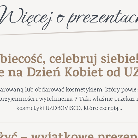
Więcej o prezentac
biecość, celebruj siebie
e na Dzień Kobiet od 
darowaną lub obdarować kosmetykiem, który powie: 
ę przyjemności i wytchnienia”? Taki właśnie przekaz 
kosmetyki UZDROVISCO, które czerpią...