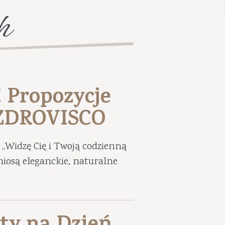
h
! Propozycje
UZDROVISCO
„Widzę Cię i Twoją codzienną
niosą eleganckie, naturalne