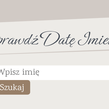
rawdź Datę Imie
Szukaj