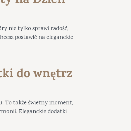
ty na Dzień
ry nie tylko sprawi radość,
 chcesz postawić na eleganckie
tki do wnętrz
iu. To także świetny moment,
harmonii. Eleganckie dodatki