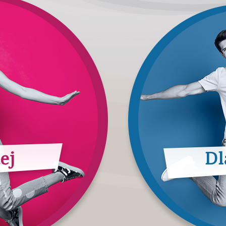
ej
Dl