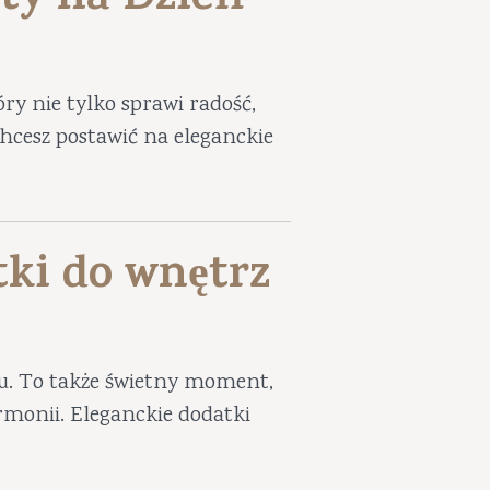
ty na Dzień
ry nie tylko sprawi radość,
 chcesz postawić na eleganckie
tki do wnętrz
iu. To także świetny moment,
harmonii. Eleganckie dodatki