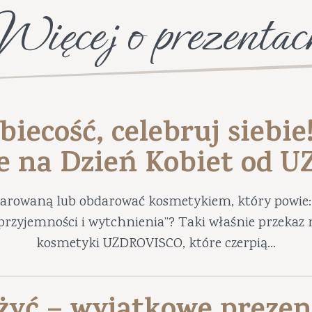
Więcej o prezentac
biecość, celebruj siebie
e na Dzień Kobiet od 
darowaną lub obdarować kosmetykiem, który powie: 
ę przyjemności i wytchnienia”? Taki właśnie przekaz 
kosmetyki UZDROVISCO, które czerpią...