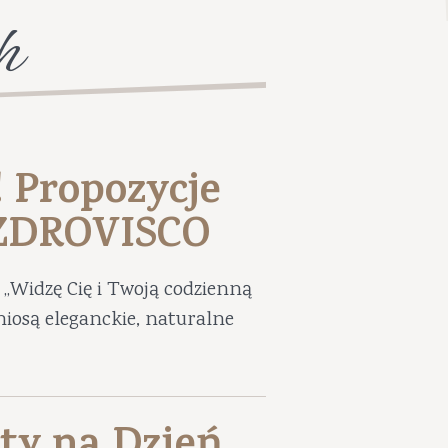
h
! Propozycje
UZDROVISCO
„Widzę Cię i Twoją codzienną
niosą eleganckie, naturalne