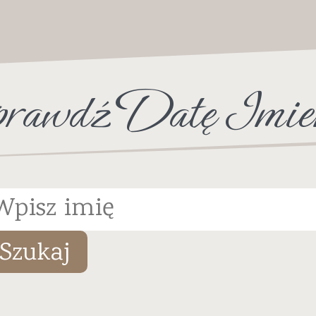
rawdź Datę Imie
Szukaj