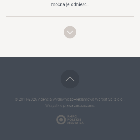
można je odnieść...
© 2011-2026
Agencja Wydawniczo-Reklamowa Wprost Sp. z o.o.
.
Wszystkie prawa zastrzeżone.