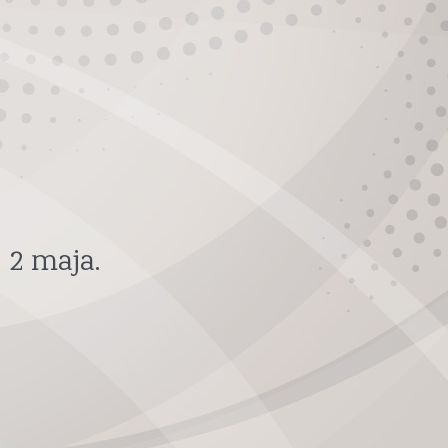
,
2 maja
.