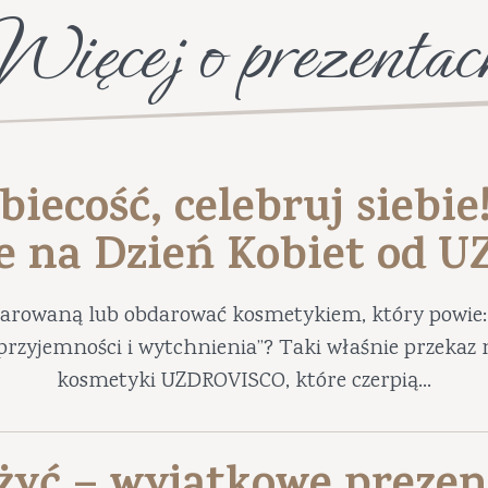
Więcej o prezentac
biecość, celebruj siebie
e na Dzień Kobiet od 
darowaną lub obdarować kosmetykiem, który powie: 
ę przyjemności i wytchnienia”? Taki właśnie przekaz 
kosmetyki UZDROVISCO, które czerpią...