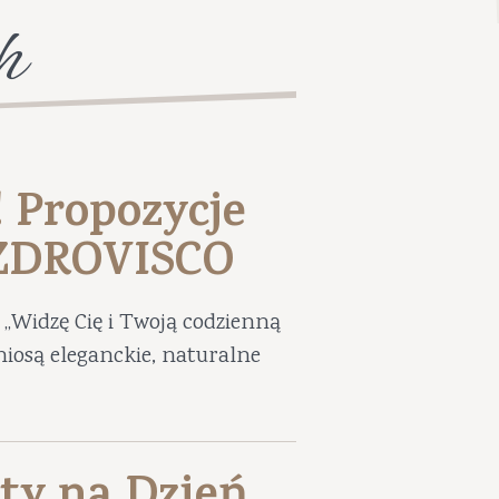
h
! Propozycje
UZDROVISCO
„Widzę Cię i Twoją codzienną
niosą eleganckie, naturalne