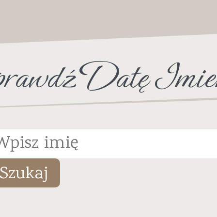
rawdź Datę Imie
Szukaj