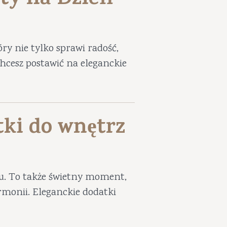
ty na Dzień
ry nie tylko sprawi radość,
 chcesz postawić na eleganckie
tki do wnętrz
iu. To także świetny moment,
harmonii. Eleganckie dodatki