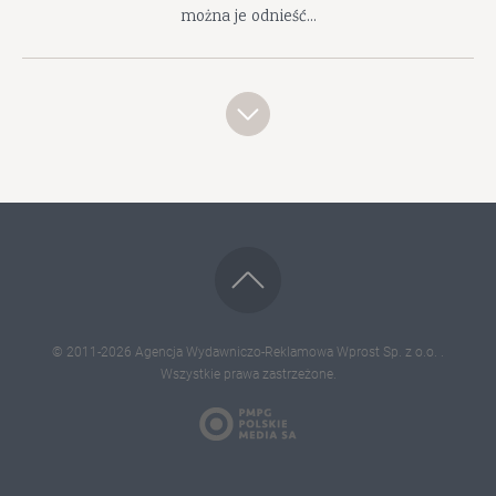
można je odnieść...
© 2011-2026
Agencja Wydawniczo-Reklamowa Wprost Sp. z o.o.
.
Wszystkie prawa zastrzeżone.