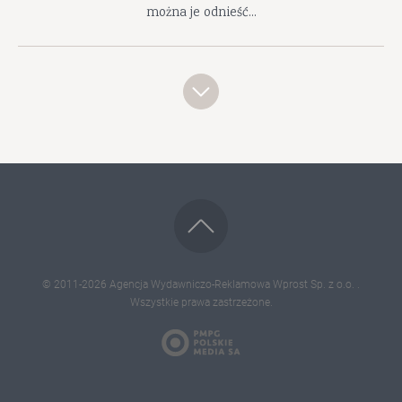
można je odnieść...
© 2011-2026
Agencja Wydawniczo-Reklamowa Wprost Sp. z o.o.
.
Wszystkie prawa zastrzeżone.