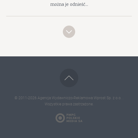
można je odnieść...
© 2011-2026
Agencja Wydawniczo-Reklamowa Wprost Sp. z o.o.
.
Wszystkie prawa zastrzeżone.