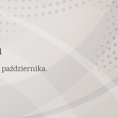
a
 października
.