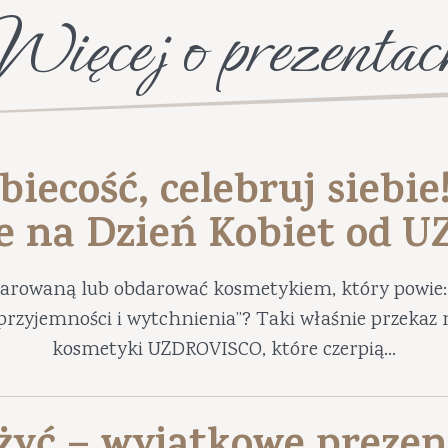
Więcej o prezentac
biecość, celebruj siebie
e na Dzień Kobiet od 
darowaną lub obdarować kosmetykiem, który powie: 
ę przyjemności i wytchnienia”? Taki właśnie przekaz 
kosmetyki UZDROVISCO, które czerpią...