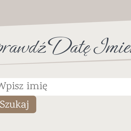
rawdź Datę Imie
Szukaj