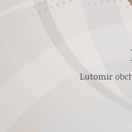
Lutomir
obch