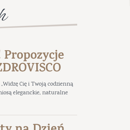
h
! Propozycje
UZDROVISCO
„Widzę Cię i Twoją codzienną
niosą eleganckie, naturalne