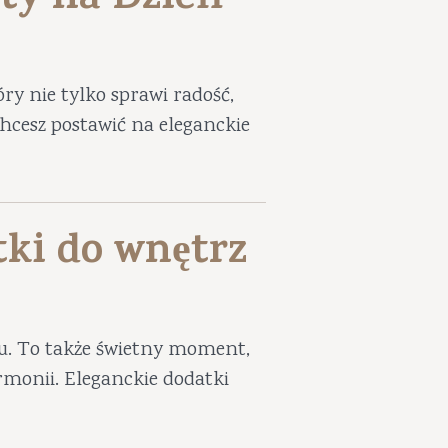
ty na Dzień
ry nie tylko sprawi radość,
 chcesz postawić na eleganckie
tki do wnętrz
iu. To także świetny moment,
harmonii. Eleganckie dodatki