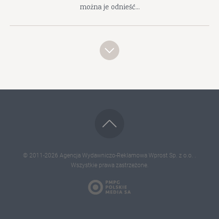
można je odnieść...
© 2011-2026
Agencja Wydawniczo-Reklamowa Wprost Sp. z o.o.
.
Wszystkie prawa zastrzeżone.