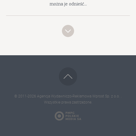
można je odnieść...
© 2011-2026
Agencja Wydawniczo-Reklamowa Wprost Sp. z o.o.
.
Wszystkie prawa zastrzeżone.