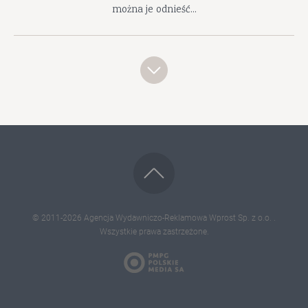
można je odnieść...
© 2011-2026
Agencja Wydawniczo-Reklamowa Wprost Sp. z o.o.
.
Wszystkie prawa zastrzeżone.