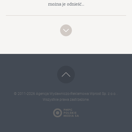
można je odnieść...
© 2011-2026
Agencja Wydawniczo-Reklamowa Wprost Sp. z o.o.
.
Wszystkie prawa zastrzeżone.