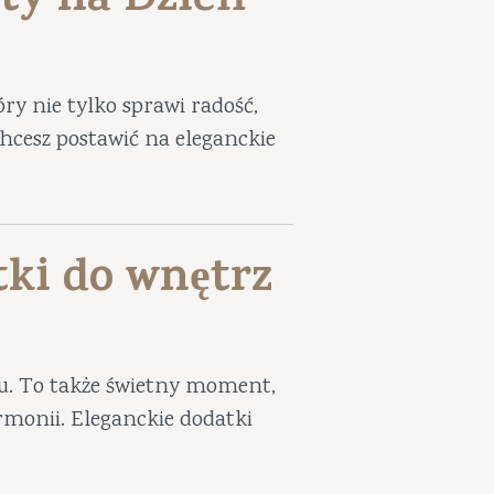
ty na Dzień
ry nie tylko sprawi radość,
 chcesz postawić na eleganckie
tki do wnętrz
iu. To także świetny moment,
harmonii. Eleganckie dodatki