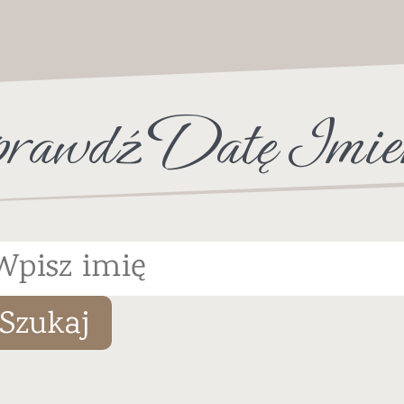
rawdź Datę Imie
Szukaj