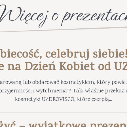
Więcej o prezentac
biecość, celebruj siebie
e na Dzień Kobiet od 
darowaną lub obdarować kosmetykiem, który powie: 
ę przyjemności i wytchnienia”? Taki właśnie przekaz 
kosmetyki UZDROVISCO, które czerpią...