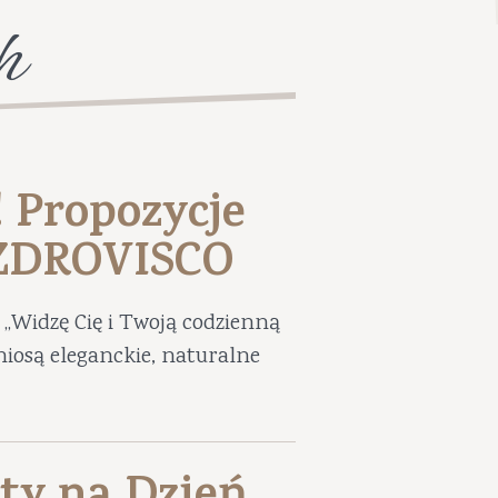
h
! Propozycje
UZDROVISCO
„Widzę Cię i Twoją codzienną
niosą eleganckie, naturalne