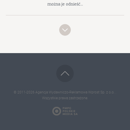
można je odnieść...
© 2011-2026
Agencja Wydawniczo-Reklamowa Wprost Sp. z o.o.
.
Wszystkie prawa zastrzeżone.