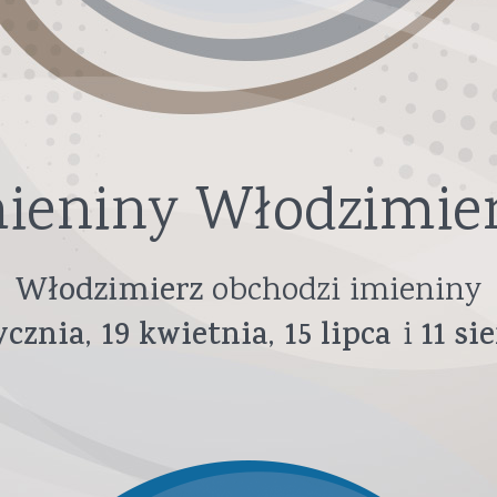
ieniny Włodzimie
Włodzimierz
obchodzi imieniny
ycznia
19
kwietnia
15
lipca
11
si