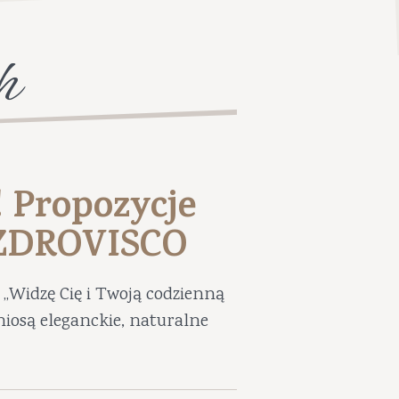
h
! Propozycje
UZDROVISCO
„Widzę Cię i Twoją codzienną
niosą eleganckie, naturalne