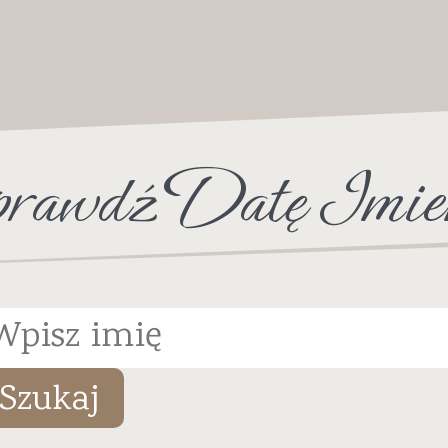
rawdź Datę Imie
Szukaj