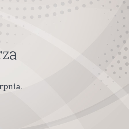
rza
erpnia