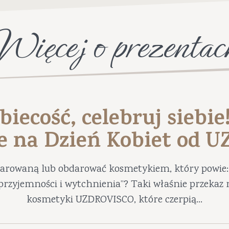
Więcej o prezentac
biecość, celebruj siebie
e na Dzień Kobiet od 
darowaną lub obdarować kosmetykiem, który powie: 
ę przyjemności i wytchnienia”? Taki właśnie przekaz 
kosmetyki UZDROVISCO, które czerpią...