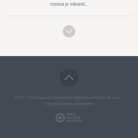
można je odnieść...
© 2011-2026
Agencja Wydawniczo-Reklamowa Wprost Sp. z o.o.
.
Wszystkie prawa zastrzeżone.