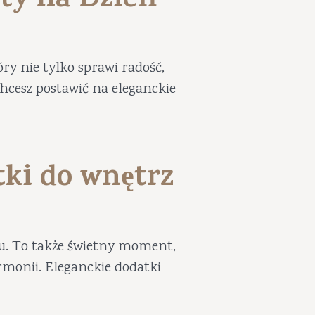
ty na Dzień
ry nie tylko sprawi radość,
 chcesz postawić na eleganckie
tki do wnętrz
iu. To także świetny moment,
harmonii. Eleganckie dodatki