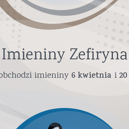
Imieniny Zefiryna
obchodzi imieniny
6
kwietnia
2