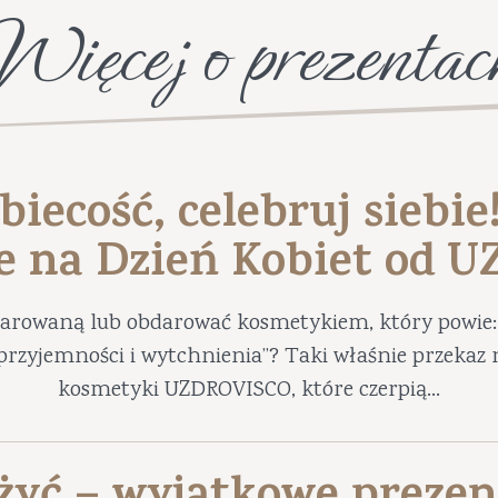
Więcej o prezentac
biecość, celebruj siebie
e na Dzień Kobiet od 
darowaną lub obdarować kosmetykiem, który powie: 
ę przyjemności i wytchnienia”? Taki właśnie przekaz 
kosmetyki UZDROVISCO, które czerpią...