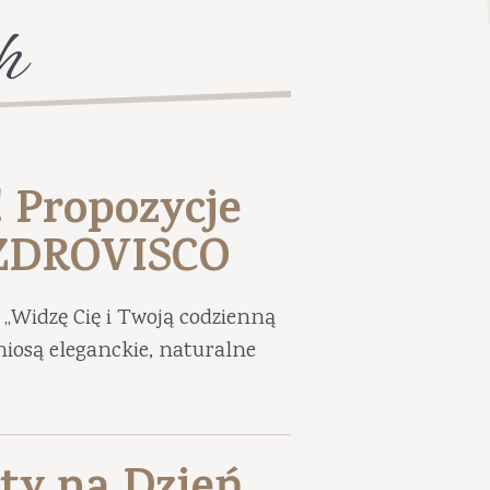
h
! Propozycje
UZDROVISCO
„Widzę Cię i Twoją codzienną
niosą eleganckie, naturalne