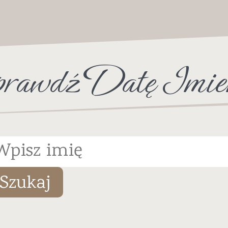
rawdź Datę Imie
Szukaj